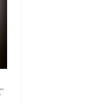
sen.
r