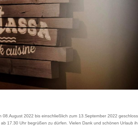
om 08.August 2022 bis einschließlich zum 13.September 2022 geschlos
 ab 17.30 Uhr begrüßen zu dürfen. Vielen Dank und schönen Urlaub ih